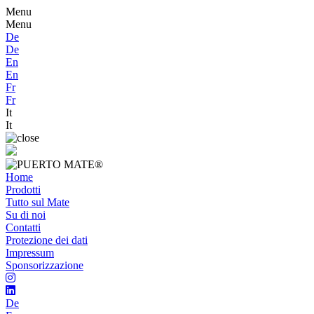
Menu
Menu
De
De
En
En
Fr
Fr
It
It
Home
Prodotti
Tutto sul Mate
Su di noi
Contatti
Protezione dei dati
Impressum
Sponsorizzazione
De